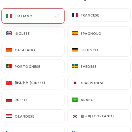
IT
MENU
FRANCESE
FRANCESE
ITALIANO
ITALIANO
INGLESE
INGLESE
SPAGNOLO
SPAGNOLO
CATALANO
CATALANO
TEDESCO
TEDESCO
/
PAGINA INIZIALE
CONTATTO
Contatto
PORTOGHESE
PORTOGHESE
SVEDESE
SVEDESE
简体中文 (CINESE)
简体中文 (CINESE)
GIAPPONESE
GIAPPONESE
RUSSO
RUSSO
ARABO
ARABO
한국어 (COREANO)
한국어 (COREANO)
OLANDESE
OLANDESE
PUCHI