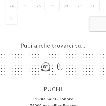
LE
NOTA
ERIA
SIONE
NU
ATTO
Puoi anche trovarci su…
PUCHI
11 Rue Saint-Honoré
78000 Versailles France