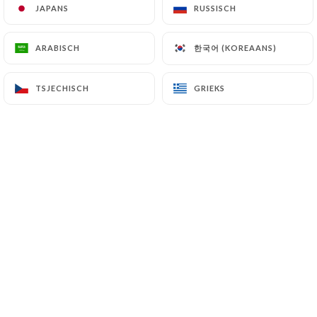
JAPANS
JAPANS
RUSSISCH
RUSSISCH
한국어 (KOREAANS)
한국어 (KOREAANS)
ARABISCH
ARABISCH
PUCHI est un mot japonais inspiré du
français "petit".
Nous sommes deux frères, Alex et
TSJECHISCH
TSJECHISCH
GRIEKS
GRIEKS
Bernard, et nous avons choisi de
nommer notre bistrot Puchi.
Pourquoi ? Parce que nous avons
grandi dans le restaurant japonais de
notre mère, ARIDO, que nous avons
repris en 2019.
Ouvrir un bistrot français avec une
cuisine autour du feu de notre four à
charbon, c'était une évidence pour