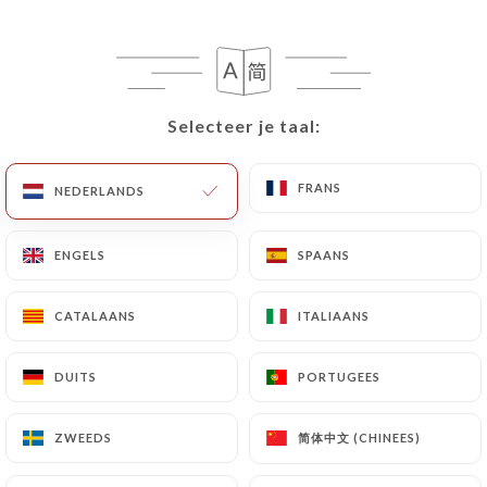
Selecteer je taal:
Selecteer je taal:
FRANS
FRANS
NEDERLANDS
NEDERLANDS
127 REVIEW
ENGELS
ENGELS
SPAANS
SPAANS
BISTROT BRASIER
11 Rue Saint-Honoré
CATALAANS
CATALAANS
ITALIAANS
ITALIAANS
78000 Versailles France
DUITS
DUITS
PORTUGEES
PORTUGEES
简体中文 (CHINEES)
简体中文 (CHINEES)
ZWEEDS
ZWEEDS
Wie zijn wij?